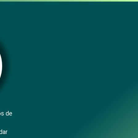
os de
dar