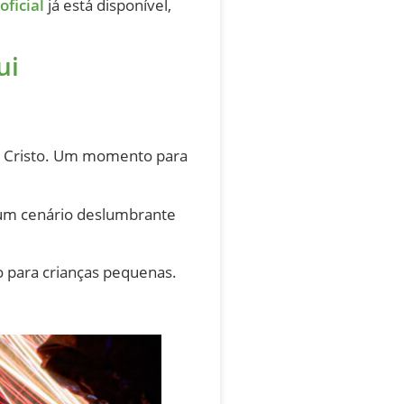
ficial
já está disponível,
ui
de Cristo. Um momento para
 um cenário deslumbrante
o para crianças pequenas.