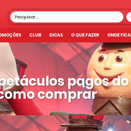
OMOÇÕES
CLUB
DICAS
O QUE FAZER
ONDE FIC
spetáculos pagos do
e como comprar