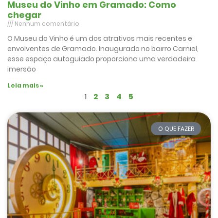
Museu do Vinho em Gramado: Como
chegar
Nenhum comentário
O Museu do Vinho é um dos atrativos mais recentes e
envolventes de Gramado. Inaugurado no bairro Carniel,
esse espaço autoguiado proporciona uma verdadeira
imersão
Leia mais »
1
2
3
4
5
O QUE FAZER