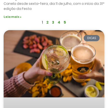
Canela desde sexta-feira, dia 11 de julho, com o início da 31ª
edição da Festa
Leia mais »
1
2
3
4
5
DICAS