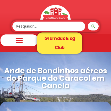
Gramado Blog
Club
Ande de Bondinhos aéreos
do Parque do Caracol em
Canela