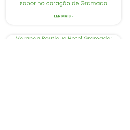
sabor no coração de Gramado
LER MAIS »
Varanda Boutique Hotel Gramado:
um refúgio romântico entre
bosque e sofisticação
LER MAIS »