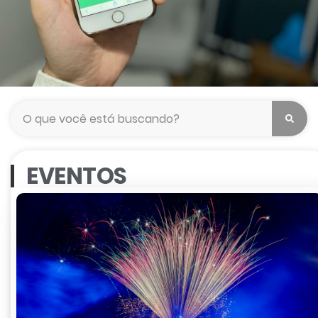
Gramado
Blog Club
EVENTOS
+ de 300 cupons de descontos
em hotéis, restaurantes,
passeios, atrativos, serviços e
lojas em Gramado e região.
CLIQUE PARA SABER MAIS