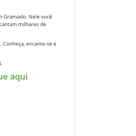
em Gramado. Nele você
encantam milhares de
s. Conheça, encante-se e
G
.
ue aqui