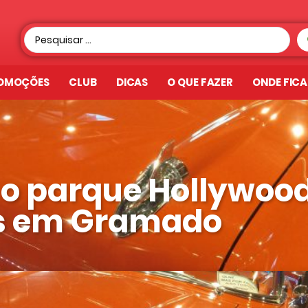
OMOÇÕES
CLUB
DICAS
O QUE FAZER
ONDE FIC
 o parque Hollywoo
s em Gramado