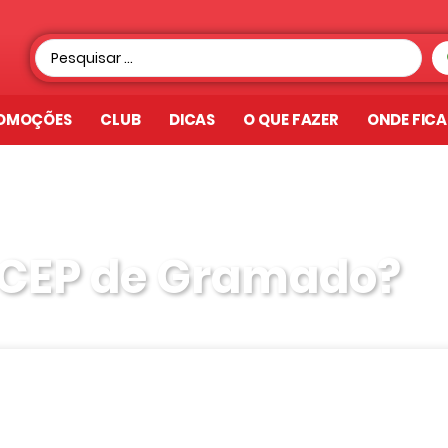
OMOÇÕES
CLUB
DICAS
O QUE FAZER
ONDE FIC
 o CEP de Gramado?