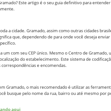
 Gramado? Este artigo é o seu guia definitivo para entend
damente.
toda a cidade. Gramado, assim como outras cidades brasile
 significa que, dependendo de para onde você deseja envia
ecífico.
cada um com seu CEP único. Mesmo o Centro de Gramado, u
alização do estabelecimento. Este sistema de codificação f
as correspondências e encomendas.
 em Gramado, o mais recomendado é utilizar as ferramenta
ocê busque pelo nome da rua, bairro ou até mesmo por po
cando aqui