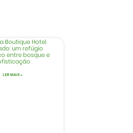
a Boutique Hotel
do: um refúgio
co entre bosque e
ofisticação
LER MAIS »