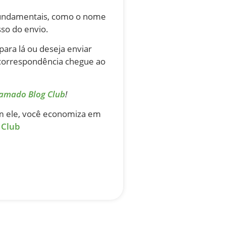
 fundamentais, como o nome
sso do envio.
ara lá ou deseja enviar
 correspondência chegue ao
ramado Blog Club
!
om ele, você economiza em
 Club