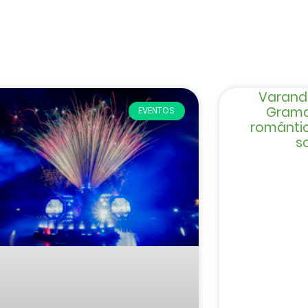
Varand
Grama
EVENTOS
românti
s