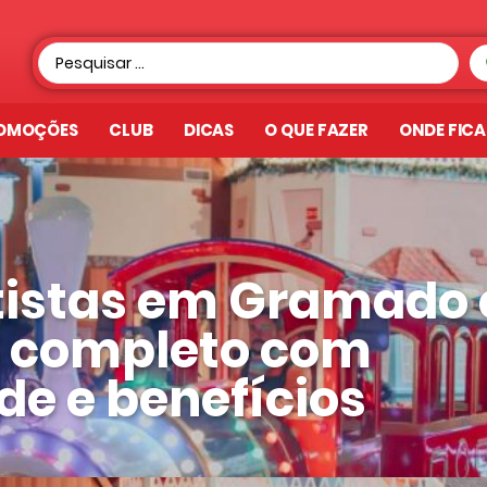
OMOÇÕES
CLUB
DICAS
O QUE FAZER
ONDE FIC
tistas em Gramado 
a completo com
de e benefícios