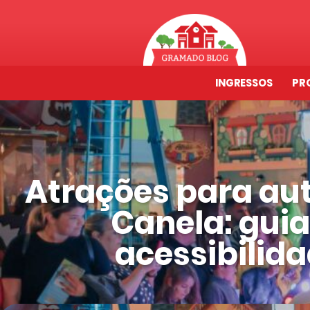
INGRESSOS
PR
Atrações para au
Canela: gui
acessibilida