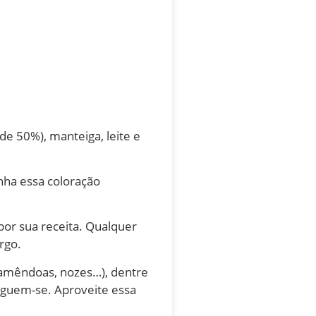
e 50%), manteiga, leite e
nha essa coloração
or sua receita. Qualquer
rgo.
 (amêndoas, nozes…), dentre
joguem-se. Aproveite essa