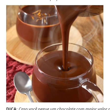
DICA
:
Caso você pegue um chocolate com maior valor d