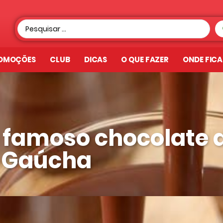
OMOÇÕES
CLUB
DICAS
O QUE FAZER
ONDE FIC
 famoso chocolate 
a Gaúcha