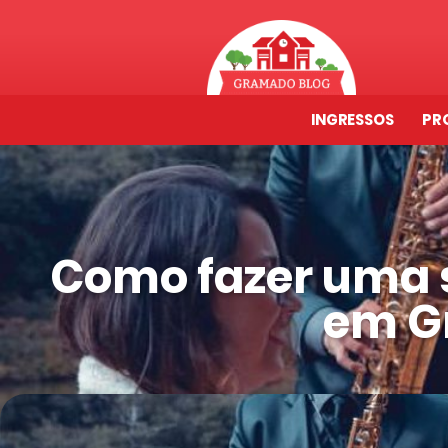
INGRESSOS
PR
Como fazer uma 
em G