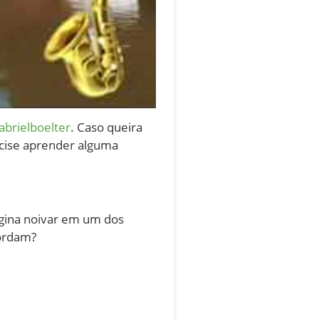
brielboelter
. Caso queira
ecise aprender alguma
gina noivar em um dos
cordam?