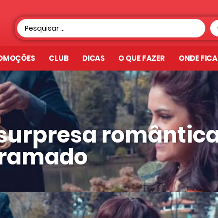
OMOÇÕES
CLUB
DICAS
O QUE FAZER
ONDE FIC
surpresa romântic
ramado