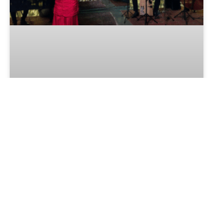
Gramado: Concerto de Natal “O
Som dos Anjos” tem ingressos
limitados
LER MAIS »