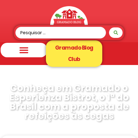
Gramado Blog
Club
Conheça em Gramado o
Esperienza Bistrot, o 1ª do
Brasil com a proposta de
refeições às cegas