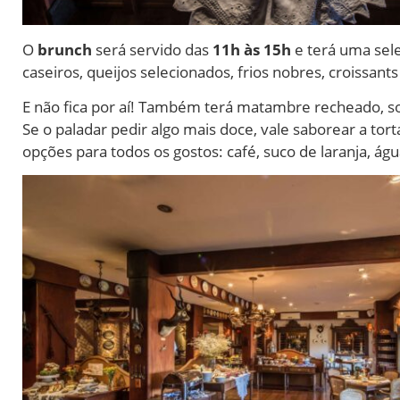
O
brunch
será servido das
11h às 15h
e terá uma sele
caseiros, queijos selecionados, frios nobres, croissant
E não fica por aí! Também terá matambre recheado, sop
Se o paladar pedir algo mais doce, vale saborear a to
opções para todos os gostos: café, suco de laranja, ág