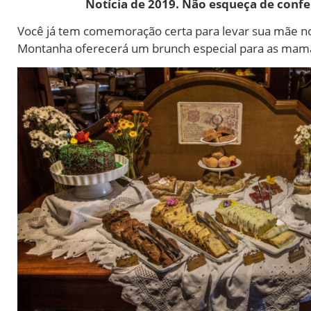
Notícia de 2019. Não esqueça de conf
Você já tem comemoração certa para levar sua mãe n
Montanha oferecerá um brunch especial para as mam