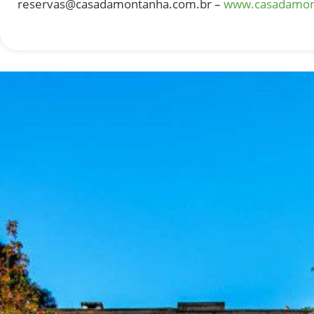
reservas@casadamontanha.com.br
–
www.casadamon