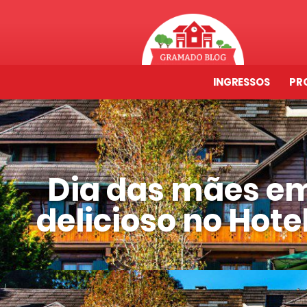
INGRESSOS
PR
Dia das mães e
delicioso no Hot