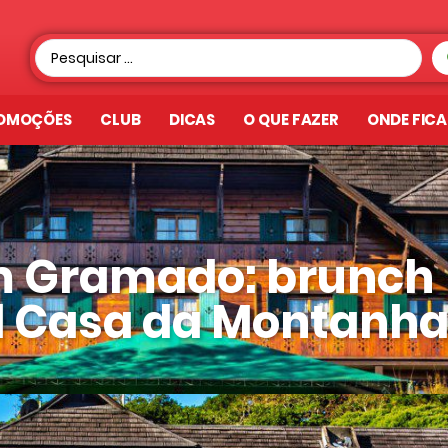
OMOÇÕES
CLUB
DICAS
O QUE FAZER
ONDE FIC
m Gramado: brunch
el Casa da Montanh