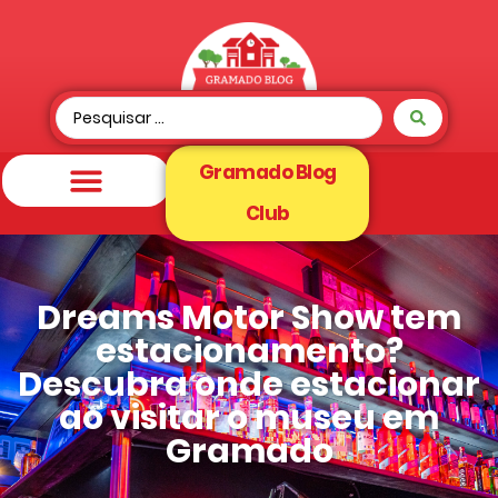
Gramado Blog
Club
Dreams Motor Show tem
estacionamento?
Descubra onde estacionar
ao visitar o museu em
Gramado