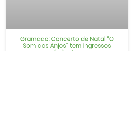
Gramado: Concerto de Natal “O
Som dos Anjos” tem ingressos
limitados
LER MAIS »
Oktoberfest Gramado 2025: datas,
atrações, programação e
ingressos
LER MAIS »