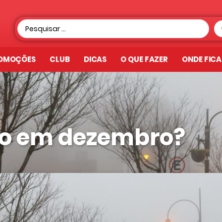
OMOÇÕES
CLUB
DICAS
O QUE FAZER
ONDE FIC
io em dezembro?