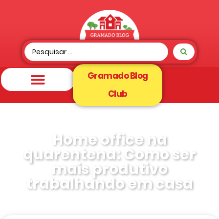
Gramado Blog
Club
Home office na
quarentena: Como ser
mais produtivo
trabalhando em casa