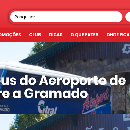
OMOÇÕES
CLUB
DICAS
O QUE FAZER
ONDE FIC
bus do Aeroporto de
gre a Gramado