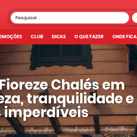
OMOÇÕES
CLUB
DICAS
O QUE FAZER
ONDE FIC
 Fioreze Chalés em
za, tranquilidade e
 imperdíveis