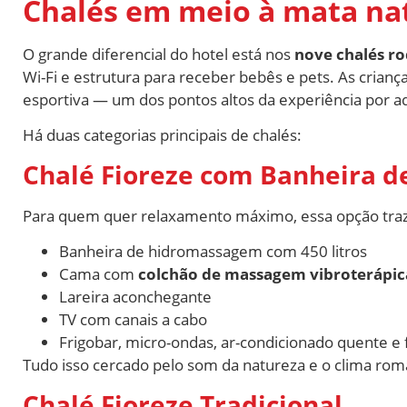
Chalés em meio à mata na
O grande diferencial do hotel está nos
nove chalés ro
Wi-Fi e estrutura para receber bebês e pets. As crian
esportiva — um dos pontos altos da experiência por aq
Há duas categorias principais de chalés:
Chalé Fioreze com Banheira 
Para quem quer relaxamento máximo, essa opção traz
Banheira de hidromassagem com 450 litros
Cama com
colchão de massagem vibroterápi
Lareira aconchegante
TV com canais a cabo
Frigobar, micro-ondas, ar-condicionado quente e 
Tudo isso cercado pelo som da natureza e o clima româ
Chalé Fioreze Tradicional