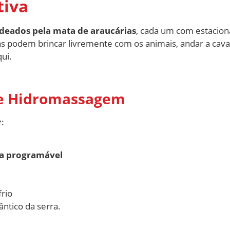
tiva
deados pela mata de araucárias
, cada um com estacion
ças podem brincar livremente com os animais, andar a caval
ui.
de Hidromassagem
:
ca programável
frio
ntico da serra.