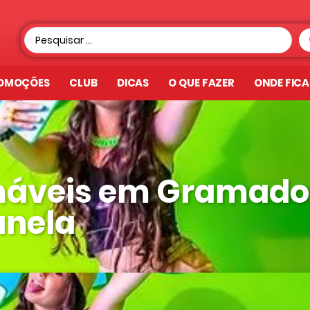
OMOÇÕES
CLUB
DICAS
O QUE FAZER
ONDE FIC
máveis em Gramado
nela