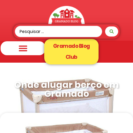
Gramado Blog
Club
Onde alugar berço em
Gramado