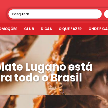
OMOÇÕES
CLUB
DICAS
O QUE FAZER
ONDE FIC
late Lugano está
a todo o Brasil