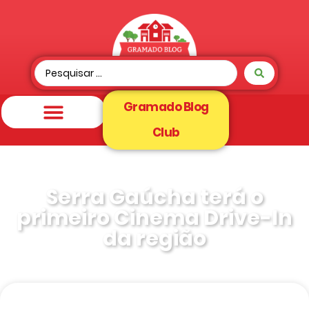
Gramado Blog
Club
Serra Gaúcha terá o
primeiro Cinema Drive-In
da região