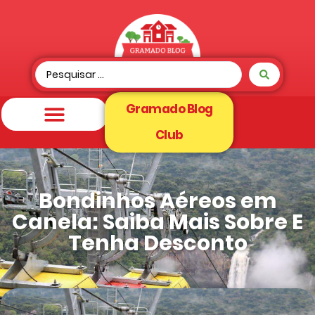
Gramado Blog
Club
Bondinhos Aéreos em
Canela: Saiba Mais Sobre E
Tenha Desconto