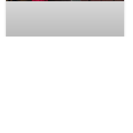
Gramado: Concerto de Natal “O
Som dos Anjos” tem ingressos
limitados
LER MAIS »