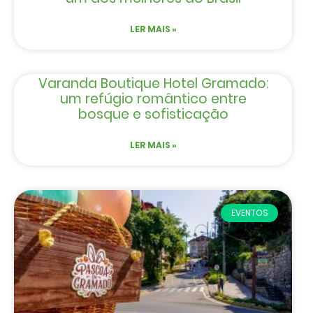
LER MAIS »
Varanda Boutique Hotel Gramado:
um refúgio romântico entre
bosque e sofisticação
LER MAIS »
EVENTOS