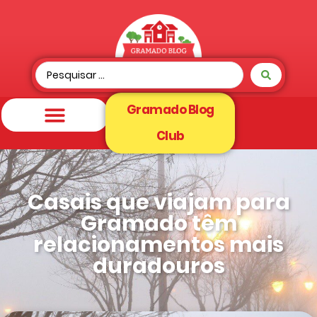
Gramado Blog
Club
Casais que viajam para
Gramado têm
relacionamentos mais
duradouros