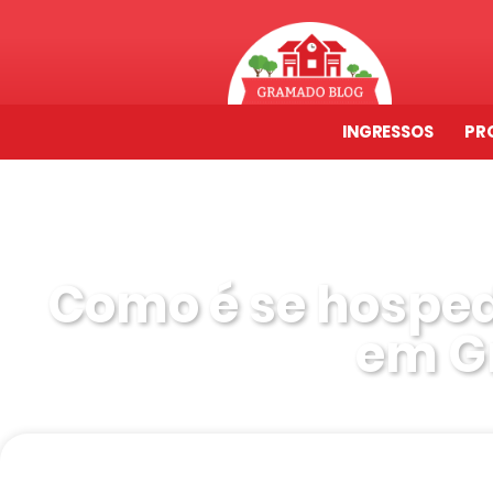
INGRESSOS
PR
Como é se hosped
em G