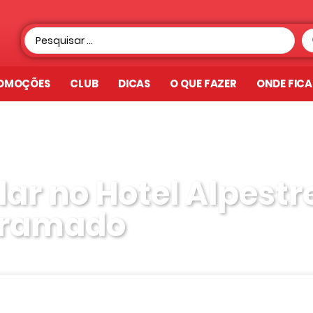
OMOÇÕES
CLUB
DICAS
O QUE FAZER
ONDE FIC
ar no Hotel Alpestr
ramado