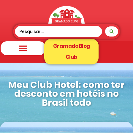
Gramado Blog
Club
Meu Club Hotel: como ter
desconto em hotéis no
Brasil todo