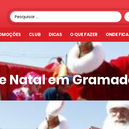
OMOÇÕES
CLUB
DICAS
O QUE FAZER
ONDE FIC
de Natal em Gramad