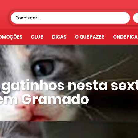
OMOÇÕES
CLUB
DICAS
O QUE FAZER
ONDE FIC
 gatinhos nesta sex
 em Gramado