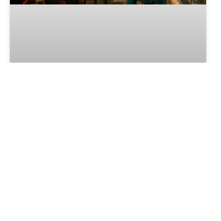
Janela do Vinho: Um brinde ao
inesperado no coração de
Gramado.
LER MAIS »