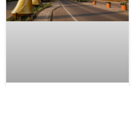
Natal Luz de Gramado 2026/2027:
guia completo com programação,
espetáculos, ingressos e dicas
LER MAIS »