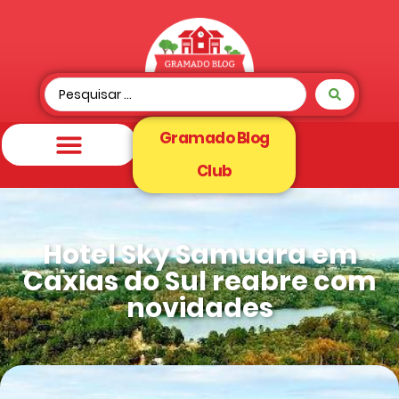
Gramado Blog
Club
Hotel Sky Samuara em
Caxias do Sul reabre com
novidades