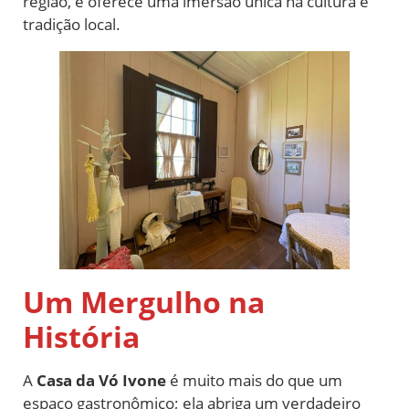
região, e oferece uma imersão única na cultura e
tradição local.
Um Mergulho na
História
A
Casa da Vó Ivone
é muito mais do que um
espaço gastronômico; ela abriga um verdadeiro