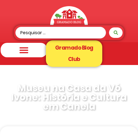
Gramado Blog
Club
Museu na Casa da Vó
Ivone: História e Cultura
em Canela