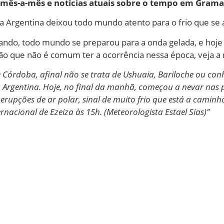
po mês-a-mês e notícias atuais sobre o tempo em Gram
da Argentina deixou todo mundo atento para o frio que se
gando, todo mundo se preparou para a onda gelada, e hoje
o que não é comum ter a ocorrência nessa época, veja a n
Córdoba, afinal não se trata de Ushuaia, Bariloche ou con
 Argentina. Hoje, no final da manhã, começou a nevar nas p
upções de ar polar, sinal de muito frio que está a caminh
rnacional de Ezeiza às 15h. (Meteorologista Estael Sias)”