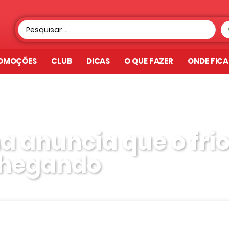
OMOÇÕES
CLUB
DICAS
O QUE FAZER
ONDE FIC
a anuncia que o fri
chegando