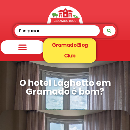
Gramado Blog
Club
O hotel Laghetto em
Gramado é bom?