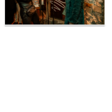
Janela do Vinho: Um brinde ao
inesperado no coração de
Gramado.
LER MAIS »