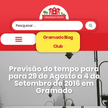
Gramado Blog
Club
Previsão do tempo para
para 29 de Agosto a 4 de
Setembro de 2016 em
Gramado