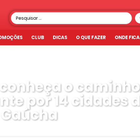
OMOÇÕES
CLUB
DICAS
O QUE FAZER
ONDE FIC
 conheça o caminho
nte por 14 cidades 
a Gaúcha