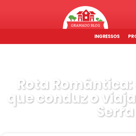
INGRESSOS
PR
Rota Romântica:
que conduz o viaja
Serr