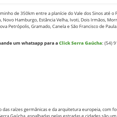
inho de 350km entre a planície do Vale dos Sinos até o P
o, Novo Hamburgo, Estância Velha, Ivoti, Dois Irmãos, Mor
Nova Petrópolis, Gramado, Canela e São Francisco de Pau
, mande um whatsapp para a
Click Serra Gaúcha
: (54) 
as raízes germânicas e da arquitetura europeia, com for
da Serra Gaúcha, espalhadas pelas estradas e cidades são um