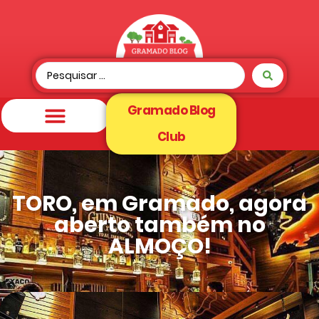
Gramado Blog
Club
TORO, em Gramado, agora
aberto também no
ALMOÇO!