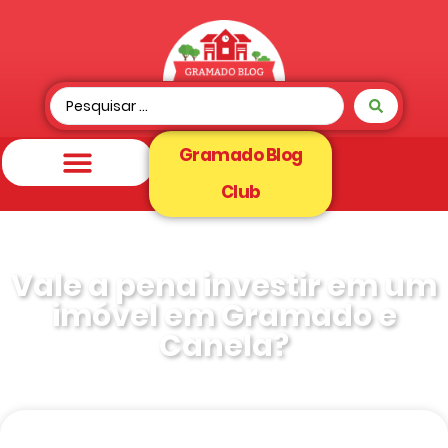
Gramado Blog
Club
Vale a pena investir em um
imóvel em Gramado e
Canela?