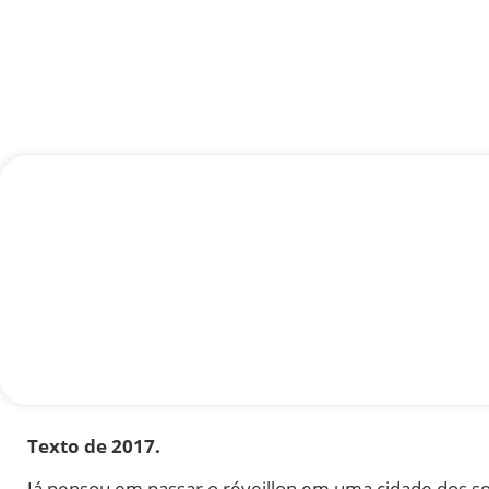
Texto de 2017.
Já pensou em passar o réveillon em uma cidade dos 