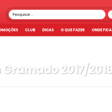
OMOÇÕES
CLUB
DICAS
O QUE FAZER
ONDE FIC
m Gramado 2017/201