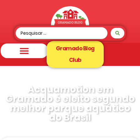
Gramado Blog
Club
Acquamotion em
Gramado é eleito segundo
melhor parque aquático
do Brasil