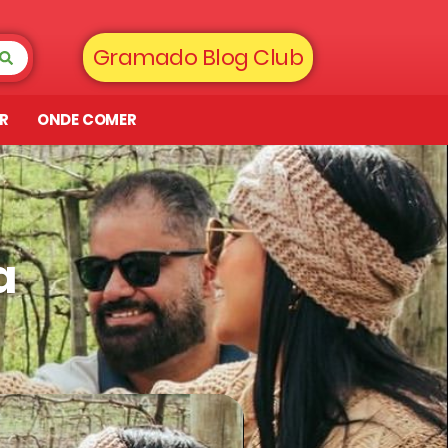
Gramado Blog Club
AR
ONDE COMER
a