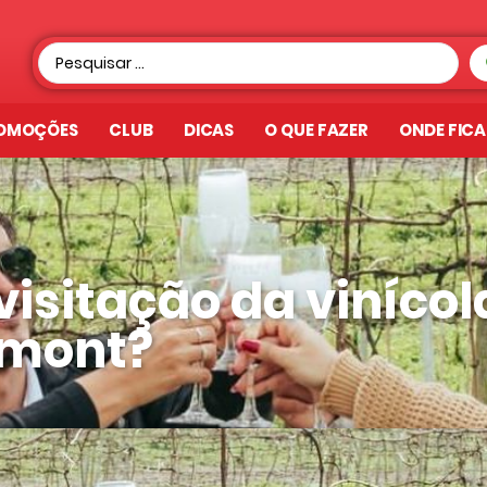
OMOÇÕES
CLUB
DICAS
O QUE FAZER
ONDE FIC
isitação da vinícol
imont?