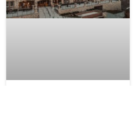
Hotel Buona Vitta Gramado: eleito
um dos melhores do Brasil
LER MAIS »