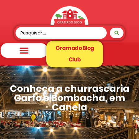
Gramado Blog
Club
Conheça a churrascaria
Garfo e Bombacha, em
Canela