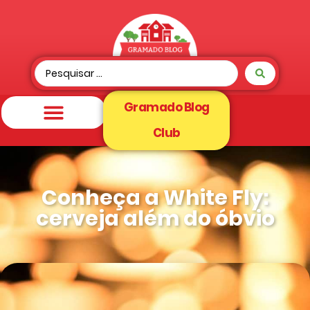
Gramado Blog
Club
Conheça a White Fly:
cerveja além do óbvio