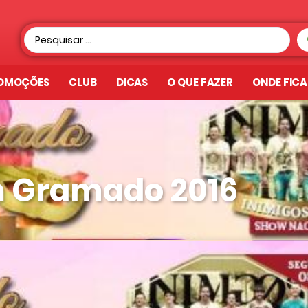
OMOÇÕES
CLUB
DICAS
O QUE FAZER
ONDE FIC
m Gramado 2016