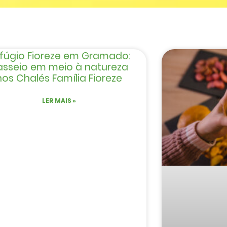
fúgio Fioreze em Gramado:
asseio em meio à natureza
nos Chalés Família Fioreze
LER MAIS »