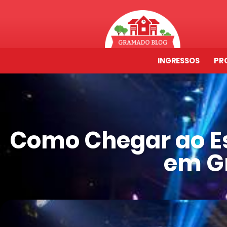
INGRESSOS
PR
Como Chegar ao E
em G