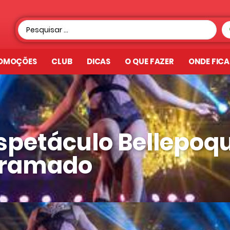
OMOÇÕES
CLUB
DICAS
O QUE FAZER
ONDE FIC
spetáculo Bellepoq
ramado