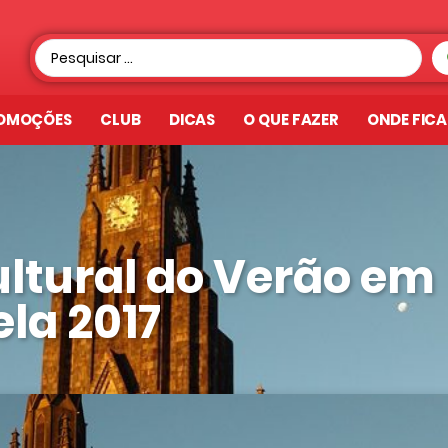
OMOÇÕES
CLUB
DICAS
O QUE FAZER
ONDE FIC
ltural do Verão em
la 2017