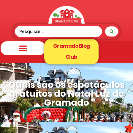
Gramado Blog
Club
Quais são os espetáculos
gratuitos do Natal Luz de
Gramado