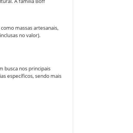
ural. A família Boff
s, como massas artesanais,
nclusas no valor).
om busca nos principais
as específicos, sendo mais