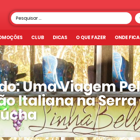
OMOÇÕES
CLUB
DICAS
O QUE FAZER
ONDE FIC
ado: Uma Viagem Pe
ão Italiana na Serra
úcha