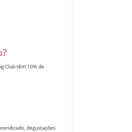
o?
og Club têm 10% de
prendizado, degustações